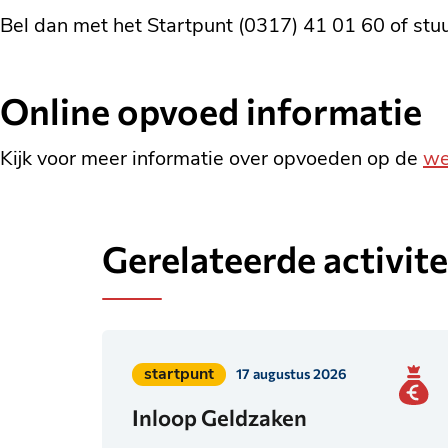
Bel dan met het Startpunt (0317) 41 01 60 of stu
Online opvoed informatie
Kijk voor meer informatie over opvoeden op de
we
Gerelateerde activite
Geplaatst
startpunt
17 augustus 2026
in
Inloop Geldzaken
categorie: