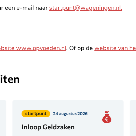
ur een e-mail naar
startpunt@wageningen.nl.
bsite www.opvoeden.nl
. Of op de
website van he
iten
Geplaatst
startpunt
24 augustus 2026
in
Inloop Geldzaken
categorie: