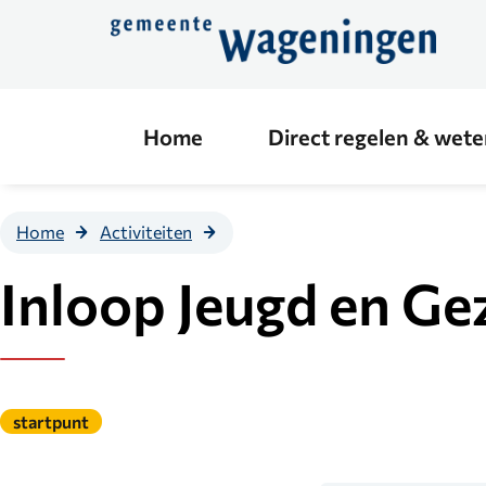
Direct
naar
de
content
Home
Direct regelen & wet
Inloop
Home
Activiteiten
Jeugd
en
Inloop Jeugd en Ge
Gezin
Gepubliceerd
startpunt
onder
de
categorie: