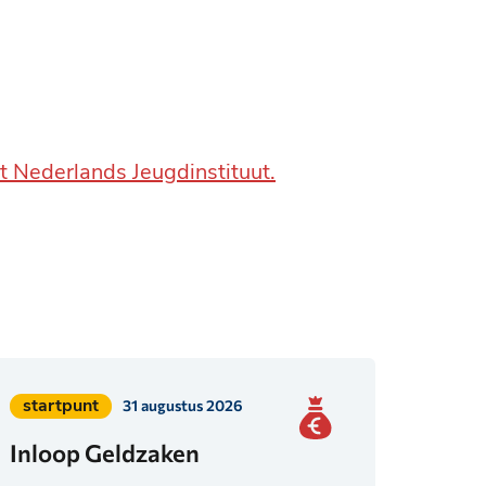
t Nederlands Jeugdinstituut.
Geplaatst
startpunt
31 augustus 2026
in
Inloop Geldzaken
categorie: