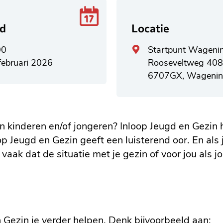
jd
Locatie
Algemeen
00
Startpunt Wageni
adres
februari 2026
Rooseveltweg 40
6707GX, Wagenin
kinderen en/of jongeren? Inloop Jeugd en Gezin he
p Jeugd en Gezin geeft een luisterend oor. En als j
aak dat de situatie met je gezin of voor jou als j
 Gezin je verder helpen. Denk bijvoorbeeld aan: