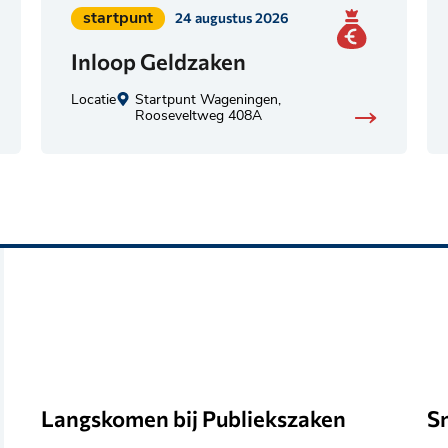
Geplaatst
startpunt
24 augustus 2026
in
Inloop Geldzaken
categorie:
Locatie
Startpunt Wageningen,
Rooseveltweg 408A
Langskomen bij Publiekszaken
S