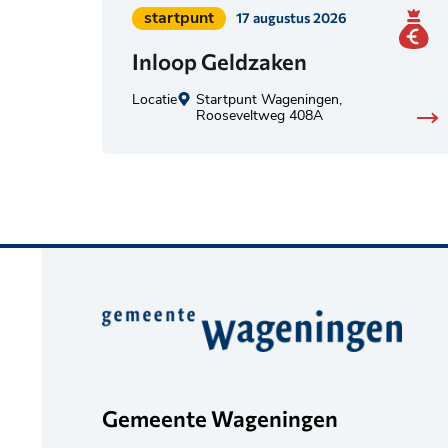
Geplaatst
startpunt
17 augustus 2026
in
Inloop Geldzaken
categorie:
Locatie
Startpunt Wageningen,
Rooseveltweg 408A
Belangrijke
informatie
Gemeente Wageningen