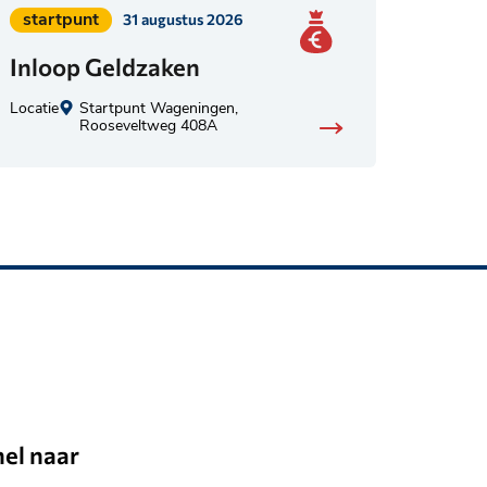
Geplaatst
startpunt
31 augustus 2026
in
Inloop Geldzaken
categorie:
Locatie
Startpunt Wageningen,
Rooseveltweg 408A
nel naar