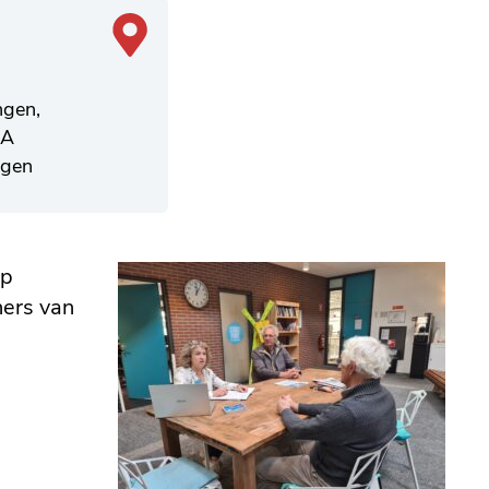
ngen,
8A
gen
op
ners van