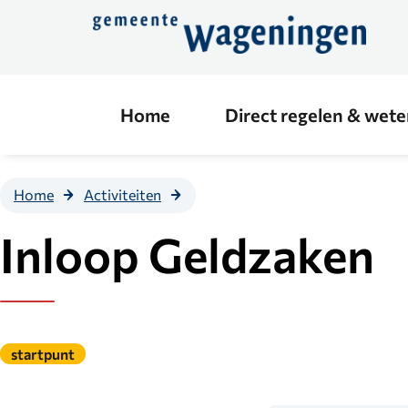
Direct
naar
de
content
Home
Direct regelen & wet
Inloop
Home
Activiteiten
Geldzaken
Inloop Geldzaken
Gepubliceerd
startpunt
onder
de
categorie: