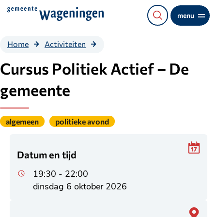
Direct
menu
naar
de
Cursus
Home
Activiteiten
content
Politiek
Actief –
Cursus Politiek Actief – De
De
gemeente
gemeente
Gepubliceerd
algemeen
politieke avond
onder
de
categorie:
Datum en tijd
19:30 - 22:00
dinsdag 6 oktober 2026