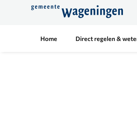
Direct
naar
de
content
Home
Direct regelen & wet