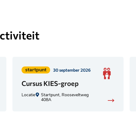
tiviteit
Geplaatst
startpunt
30 september 2026
in
Cursus KIES-groep
categorie:
Locatie
Startpunt, Rooseveltweg
408A