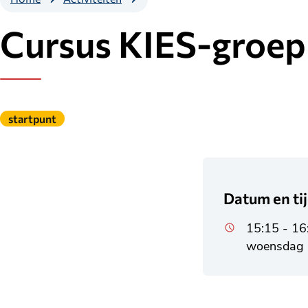
KIES-
groep
Cursus KIES-groep
Gepubliceerd
startpunt
onder
de
categorie:
Datum en ti
15:15 - 16
woensdag 