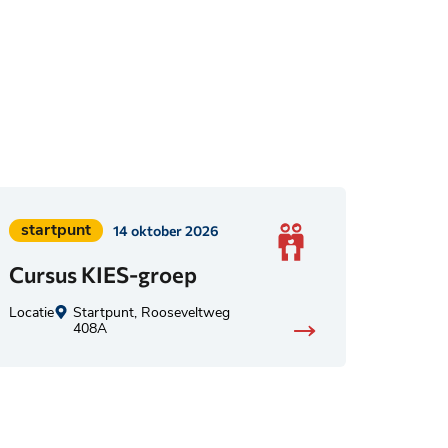
Geplaatst
startpunt
14 oktober 2026
in
Cursus KIES-groep
categorie:
Locatie
Startpunt, Rooseveltweg
408A