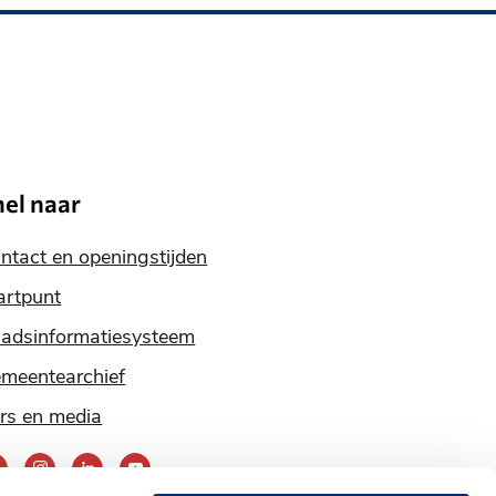
nel naar
ntact en openingstijden
artpunt
adsinformatiesysteem
meentearchief
rs en media
ereik