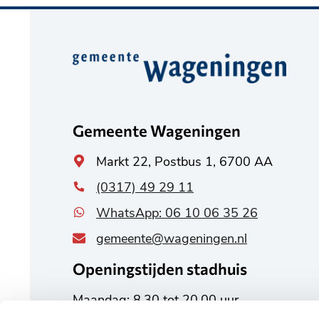
Belangrijke
informatie
Gemeente Wageningen
Algemeen
Markt 22, Postbus 1, 6700 AA
adres
(0317) 49 29 11
WhatsApp: 06 10 06 35 26
gemeente@wageningen.nl
Openingstijden stadhuis
Maandag: 8.30 tot 20.00 uur
Dinsdag tot en met vrijdag: