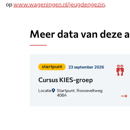
op
www.wageningen.nl/jeugdengezin
.
Meer data van deze ac
Geplaatst
startpunt
23 september 2026
in
Cursus KIES-groep
categorie:
Locatie
Startpunt, Rooseveltweg
408A