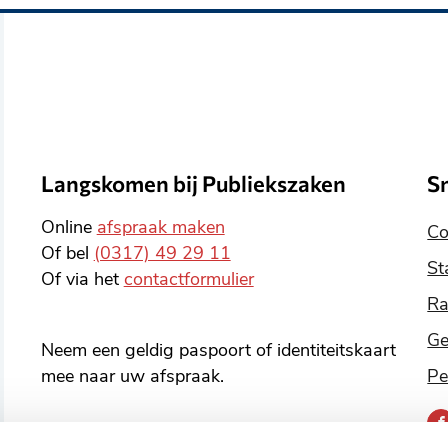
Langskomen bij Publiekszaken
S
Online
afspraak maken
Co
Of bel
(0317) 49 29 11
St
Of via het
contactformulier
Ra
Ge
Neem een geldig paspoort of identiteitskaart
mee naar uw afspraak.
Pe
B