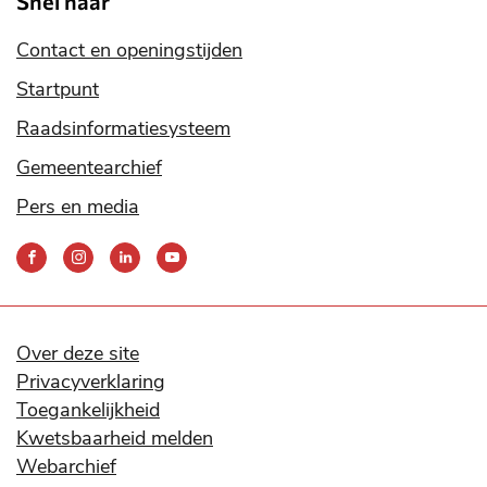
Snel naar
Contact en openingstijden
Startpunt
Raadsinformatiesysteem
Gemeentearchief
Pers en media
Bereik
ons
via
onze
social
Over deze site
media
Privacyverklaring
kanalen
Toegankelijkheid
Kwetsbaarheid melden
Webarchief