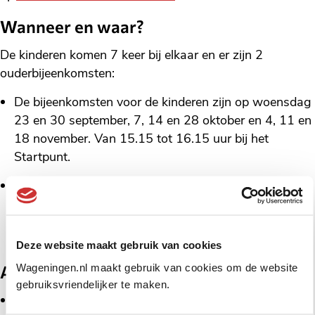
Wanneer en waar?
De kinderen komen 7 keer bij elkaar en er zijn 2
ouderbijeenkomsten:
De bijeenkomsten voor de kinderen zijn op woensdag
23 en 30 september, 7, 14 en 28 oktober en 4, 11 en
18 november. Van 15.15 tot 16.15 uur bij het
Startpunt.
De 2 ouderbijeenkomsten zijn voor en na afloop van
de training op maandag 21
september en woensdag 18 november 2026. Van
19.30 tot 20.30 uur bij het Startpunt.
Deze website maakt gebruik van cookies
Wageningen.nl maakt gebruik van cookies om de website
Aanmelden en meer informatie
gebruiksvriendelijker te maken.
Aanmelden kan door een e-mail te sturen naar KIES-