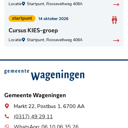
Locatie
Startpunt, Rooseveltweg 408A
Geplaatst
startpunt
14 oktober 2026
in
Cursus KIES-groep
categorie:
Locatie
Startpunt, Rooseveltweg 408A
Belangrijke
informatie
Gemeente Wageningen
Algemeen
Markt 22, Postbus 1, 6700 AA
adres
(0317) 49 29 11
WhatsApp: 06 10 06 35 26