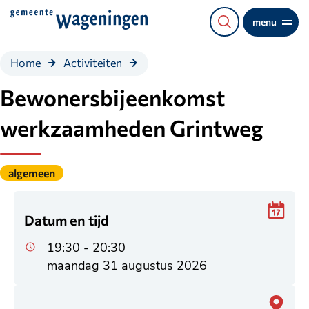
Direct
menu
naar
de
Bewonersbijeenkomst
Home
Activiteiten
content
werkzaamheden
Grintweg
Bewonersbijeenkomst
werkzaamheden Grintweg
Gepubliceerd
algemeen
onder
de
categorie:
Datum en tijd
19:30 - 20:30
maandag 31 augustus 2026