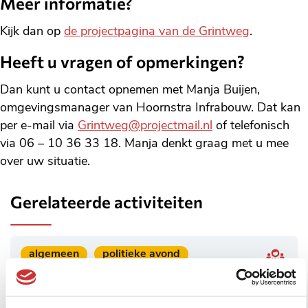
Meer informatie?
Kijk dan op
de projectpagina van de Grintweg
.
Heeft u vragen of opmerkingen?
Dan kunt u contact opnemen met Manja Buijen,
omgevingsmanager van Hoornstra Infrabouw. Dat kan
per e-mail via
Grintweg@projectmail.nl
of telefonisch
via 06 – 10 36 33 18. Manja denkt graag met u mee
over uw situatie.
Gerelateerde activiteiten
Geplaatst
algemeen
politieke avond
in
29 september 2026
categorie:
Cursus Politiek Actief –