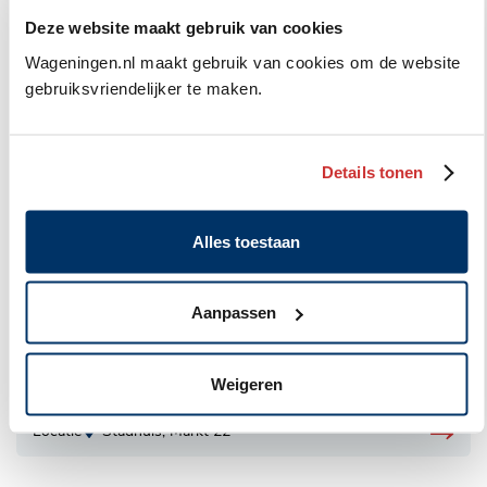
Kennismaking en staatsinrichting
Deze website maakt gebruik van cookies
Locatie
Stadhuis, Markt 22
Wageningen.nl maakt gebruik van cookies om de website
gebruiksvriendelijker te maken.
Geplaatst
algemeen
politieke avond
in
6 oktober 2026
categorie:
Details tonen
Cursus Politiek Actief – De gemeente
Locatie
Stadhuis, Markt 22
Alles toestaan
Geplaatst
algemeen
politieke avond
in
Aanpassen
13 oktober 2026
categorie:
Cursus Politiek Actief – De
Weigeren
gemeenteraad
Locatie
Stadhuis, Markt 22