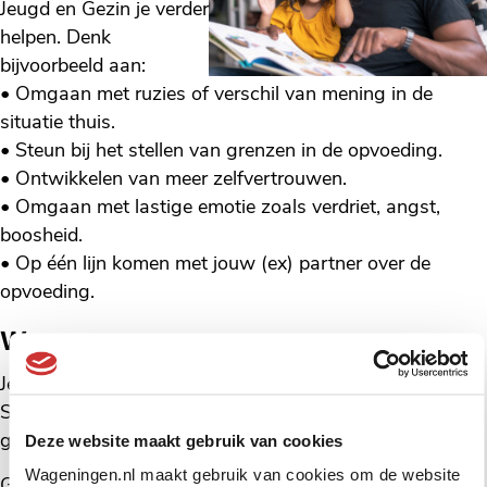
Jeugd en Gezin je verder
helpen. Denk
bijvoorbeeld aan:
• Omgaan met ruzies of verschil van mening in de
situatie thuis.
• Steun bij het stellen van grenzen in de opvoeding.
• Ontwikkelen van meer zelfvertrouwen.
• Omgaan met lastige emotie zoals verdriet, angst,
boosheid.
• Op één lijn komen met jouw (ex) partner over de
opvoeding.
Waar en wanneer
Je bent welkom vrijdag van 9.00-13.00 uur in het
Startpunt, Rooseveltweg 408a Wageningen. Het is
gratis voor inwoners uit Wageningen.
Deze website maakt gebruik van cookies
Wageningen.nl maakt gebruik van cookies om de website
Goed om te weten: op vrijdag 26 september, 26