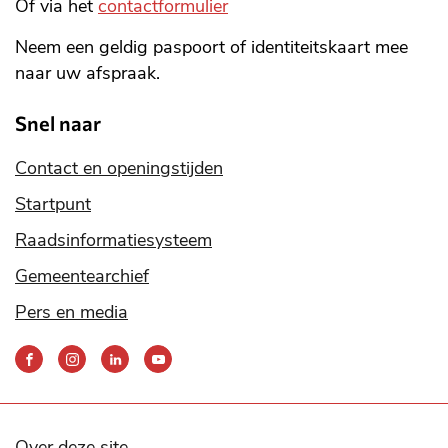
Of via het
contactformulier
Neem een geldig paspoort of identiteitskaart mee
naar uw afspraak.
Snel naar
Contact en openingstijden
Startpunt
Raadsinformatiesysteem
Gemeentearchief
Pers en media
Bereik
ons
via
onze
social
Over deze site