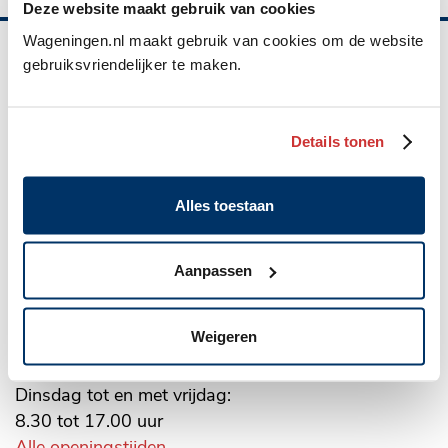
Deze website maakt gebruik van cookies
Wageningen.nl maakt gebruik van cookies om de website
Belangrijke
gebruiksvriendelijker te maken.
informatie
Gemeente Wageningen
Details tonen
Algemeen
Markt 22, Postbus 1, 6700 AA
adres
Alles toestaan
(0317) 49 29 11
WhatsApp: 06 10 06 35 26
Aanpassen
gemeente@wageningen.nl
Openingstijden stadhuis
Weigeren
Maandag: 8.30 tot 20.00 uur
Dinsdag tot en met vrijdag:
8.30 tot 17.00 uur
Alle openingstijden