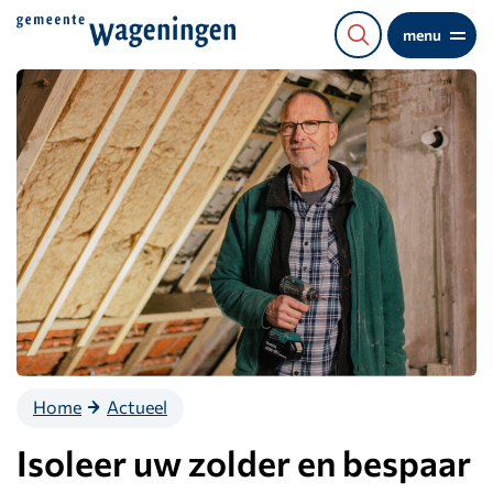
Direct
menu
naar
de
content
Home
Actueel
Isoleer uw zolder en bespaar